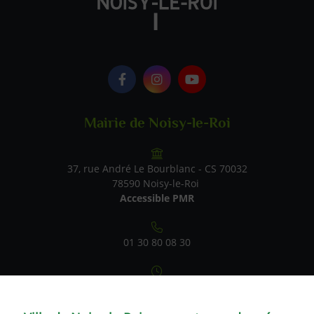
Logo Facebook
Logo Instagram
Logo Youtube
Mairie de Noisy-le-Roi
37, rue André Le Bourblanc - CS 70032
78590 Noisy-le-Roi
Accessible PMR
01 30 80 08 30
Du lundi au vendredi : 9h-12h / 14h-17h
Samedi : 9h-12h (état civil uniquement)