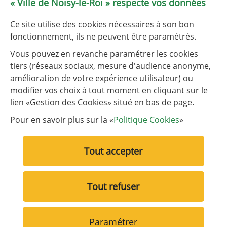
le service État civil est fermé les 1er et 3e lundis après-midi
« Ville de Noisy-le-Roi » respecte vos données
de chaque mois.
Ce site utilise des cookies nécessaires à son bon
Tableau de fréquentation
fonctionnement, ils ne peuvent être paramétrés.
Vous pouvez en revanche paramétrer les cookies
tiers (réseaux sociaux, mesure d'audience anonyme,
NOUS CONTACTER
amélioration de votre expérience utilisateur) ou
modifier vos choix à tout moment en cliquant sur le
lien «Gestion des Cookies» situé en bas de page.
Liens utiles
Liste des liens utiles
Communauté d’agglomération de Versailles Grand Parc
Pour en savoir plus sur la «
Politique Cookies
»
Plaine de Versailles
Tout accepter
Tout refuser
Liste des liens des pages annexes
Mentions légales
Politique de Cookies
Paramétrer
Gérer vos cookies
Accessibilité
ARTIFICA
Reto