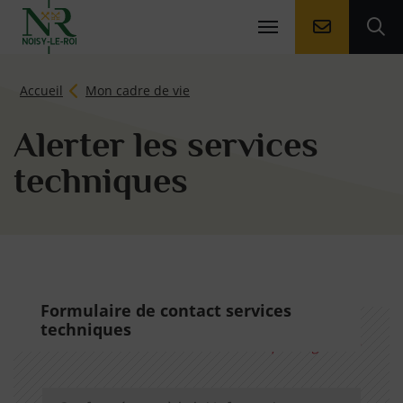
Aller à la
Ouv
Page d'accueil du site
Accueil
Mon cadre de vie
Alerter les services
techniques
Formulaire de contact services
techniques
*Champs obligatoires