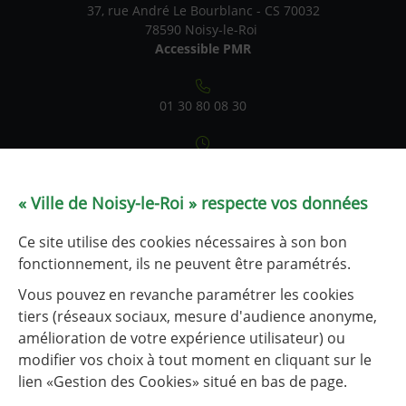
37, rue André Le Bourblanc - CS 70032
78590 Noisy-le-Roi
Accessible PMR
01 30 80 08 30
Du lundi au vendredi : 9h-12h / 14h-17h
Samedi : 9h-12h (état civil uniquement)
le service État civil est fermé les 1er et 3e lundis après-midi
« Ville de Noisy-le-Roi » respecte vos données
de chaque mois.
Ce site utilise des cookies nécessaires à son bon
Tableau de fréquentation
fonctionnement, ils ne peuvent être paramétrés.
Vous pouvez en revanche paramétrer les cookies
tiers (réseaux sociaux, mesure d'audience anonyme,
NOUS CONTACTER
amélioration de votre expérience utilisateur) ou
modifier vos choix à tout moment en cliquant sur le
lien «Gestion des Cookies» situé en bas de page.
Liens utiles