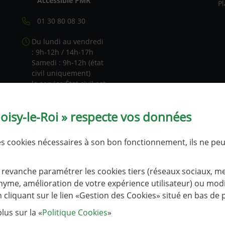
Accessible PMR
Pl
01 30 80 08 30
Du lundi au vendredi
: 9h-12h / 14h-17h
Samedi : 9h-12h (état
civil uniquement)
le service État civil est
fermé les 1er et 3e
lundis après-midi de
Noisy-le-Roi » respecte vos données
chaque mois.
Tableau de
des cookies nécessaires à son bon fonctionnement, ils ne pe
fréquentation
revanche paramétrer les cookies tiers (réseaux sociaux, m
NOUS CONTACTER
yme, amélioration de votre expérience utilisateur) ou modif
cliquant sur le lien «Gestion des Cookies» situé en bas de 
lus sur la «
Politique Cookies
»