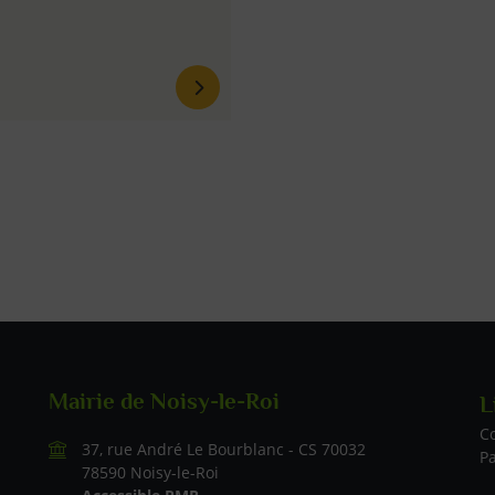
Mairie de Noisy-le-Roi
L
Li
C
37, rue André Le Bourblanc - CS 70032
P
78590 Noisy-le-Roi