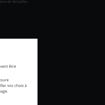
aine de Versailles
uvent être
esure
ier vos choix à
page.