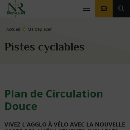
Aller à la
Ouv
Page d'accueil du site
Accueil
Me déplacer
Pistes cyclables
Plan de Circulation
Douce
VIVEZ L'AGGLO À VÉLO AVEC LA NOUVELLE