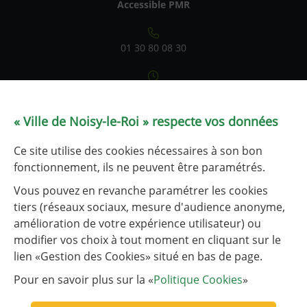
Accessible PMR
01 30 80 08 30
Du lundi au vendredi : 9h-12h / 14h-17h
Samedi : 9h-12h (état civil uniquement)
le service État civil est fermé les 1er et 3e lundis après-midi
« Ville de Noisy-le-Roi » respecte vos données
de chaque mois.
Ce site utilise des cookies nécessaires à son bon
Tableau de fréquentation
fonctionnement, ils ne peuvent être paramétrés.
Vous pouvez en revanche paramétrer les cookies
tiers (réseaux sociaux, mesure d'audience anonyme,
NOUS CONTACTER
amélioration de votre expérience utilisateur) ou
modifier vos choix à tout moment en cliquant sur le
lien «Gestion des Cookies» situé en bas de page.
Liens utiles
Liste des liens utiles
Communauté d’agglomération de Versailles Grand Parc
Pour en savoir plus sur la «
Politique Cookies
»
Plaine de Versailles