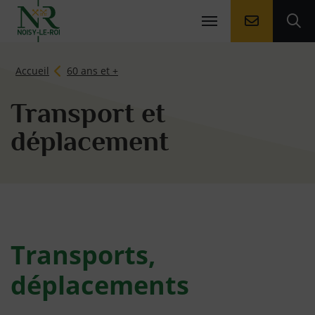
Aller à la
Ouv
Page d'accueil du site
Accueil
60 ans et +
Transport et
déplacement
Transports,
déplacements