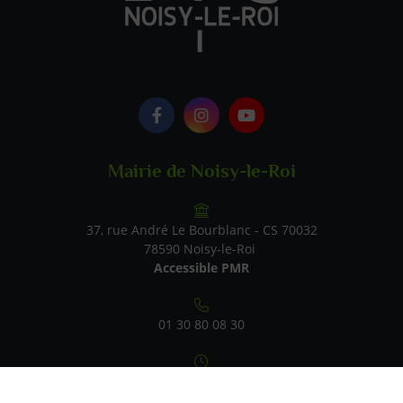
Logo Facebook
Logo Instagram
Logo Youtube
Mairie de Noisy-le-Roi
37, rue André Le Bourblanc - CS 70032
78590 Noisy-le-Roi
Accessible PMR
01 30 80 08 30
Du lundi au vendredi : 9h-12h / 14h-17h
Samedi : 9h-12h (état civil uniquement)