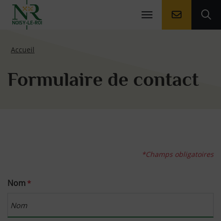
Aller à la
Ouv
Page d'accueil du site
Accueil
Formulaire de contact
*Champs obligatoires
Nom
*