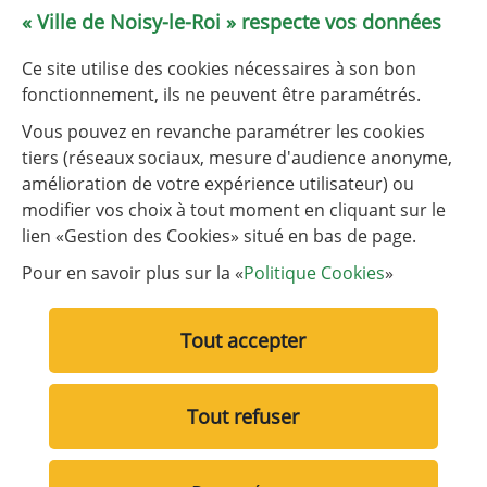
le service État civil est fermé les 1er et 3e lundis après-midi
« Ville de Noisy-le-Roi » respecte vos données
de chaque mois.
Ce site utilise des cookies nécessaires à son bon
Tableau de fréquentation
fonctionnement, ils ne peuvent être paramétrés.
Vous pouvez en revanche paramétrer les cookies
tiers (réseaux sociaux, mesure d'audience anonyme,
NOUS CONTACTER
amélioration de votre expérience utilisateur) ou
modifier vos choix à tout moment en cliquant sur le
lien «Gestion des Cookies» situé en bas de page.
Liens utiles
Liste des liens utiles
Communauté d’agglomération de Versailles Grand Parc
Pour en savoir plus sur la «
Politique Cookies
»
Plaine de Versailles
Tout accepter
Tout refuser
Liste des liens des pages annexes
Mentions légales
Politique de Cookies