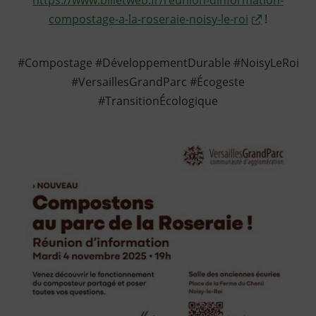
https://www.billetweb.fr/reunion-dinformation-
compostage-a-la-roseraie-noisy-le-roi
!
#Compostage #DéveloppementDurable #NoisyLeRoi
#VersaillesGrandParc #Écogeste
#TransitionÉcologique