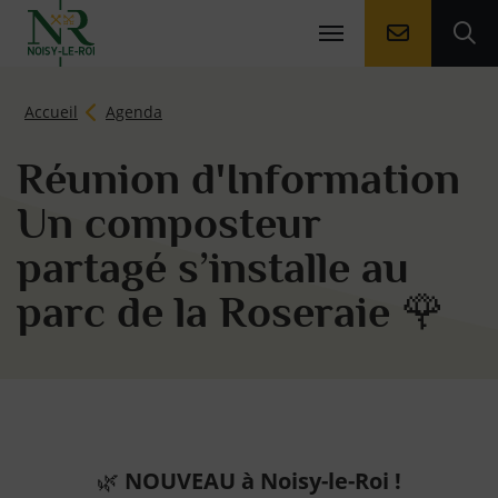
Aller à la
Ouv
Page d'accueil du site
Accueil
Agenda
Réunion d'Information
Un composteur
partagé s’installe au
parc de la Roseraie 🌹
🌿
NOUVEAU à Noisy-le-Roi !