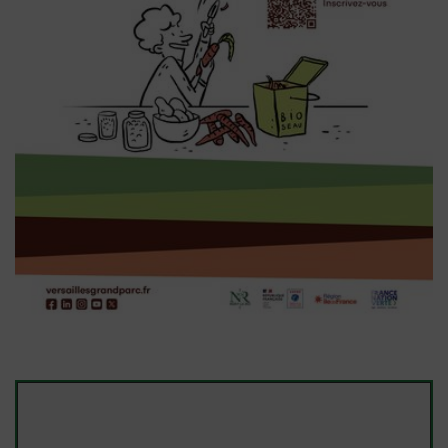
Salle des Anciennes Écuries 78590 Noisy-le-Roi