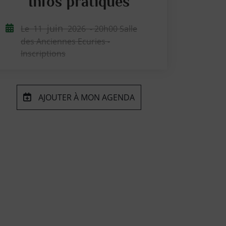
Infos pratiques
juin
Le
11
2026
- 20h00 Salle
des Anciennes Ecuries -
Inscriptions
AJOUTER À MON AGENDA