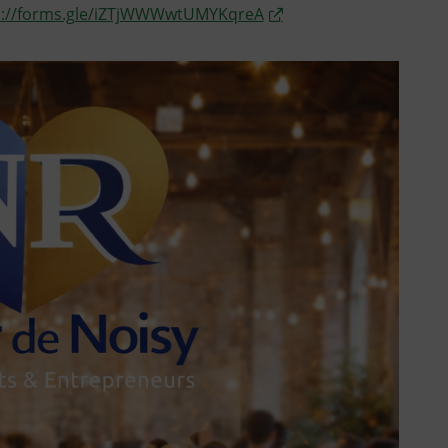
s://forms.gle/iZTjWWWwtUMYKqreA