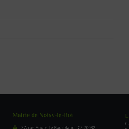
Mairie de Noisy-le-Roi
L
Li
C
37, rue André Le Bourblanc - CS 70032