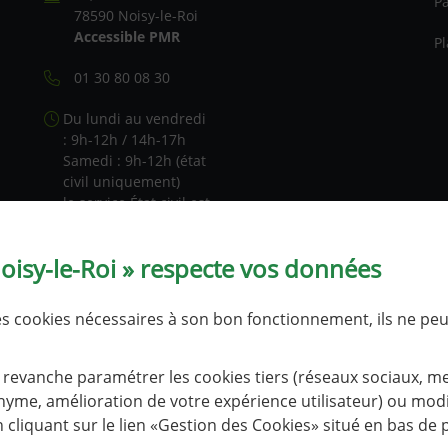
P
78590 Noisy-le-Roi
Accessible PMR
Pl
01 30 80 08 30
Du lundi au vendredi
: 9h-12h / 14h-17h
Samedi : 9h-12h (état
civil uniquement)
le service État civil est
fermé les 1er et 3e
lundis après-midi de
Noisy-le-Roi » respecte vos données
chaque mois.
Tableau de
des cookies nécessaires à son bon fonctionnement, ils ne pe
fréquentation
revanche paramétrer les cookies tiers (réseaux sociaux, m
NOUS CONTACTER
yme, amélioration de votre expérience utilisateur) ou modif
cliquant sur le lien «Gestion des Cookies» situé en bas de 