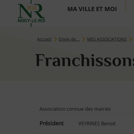
MA VILLE ET MOI
Page d'accueil du site
Accueil
Envie de...
MES ASSOCIATIONS
Franchisson
Contenu de la fic
Association connue des mairies
Président
VEYRINES Benoit