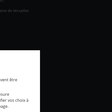
arc
aine de Versailles
uvent être
esure
ier vos choix à
page.