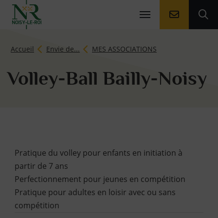
Aller à la
Ouv
Page d'accueil du site
Accueil
Envie de...
MES ASSOCIATIONS
Volley-Ball Bailly-Noisy
Contenu de la fiche d'
Pratique du volley pour enfants en initiation à
partir de 7 ans
Perfectionnement pour jeunes en compétition
Pratique pour adultes en loisir avec ou sans
compétition