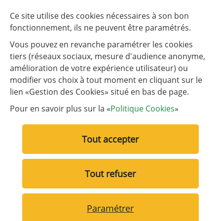
de chaque mois.
Ce site utilise des cookies nécessaires à son bon
Tableau de fréquentation
fonctionnement, ils ne peuvent être paramétrés.
Vous pouvez en revanche paramétrer les cookies
tiers (réseaux sociaux, mesure d'audience anonyme,
NOUS CONTACTER
amélioration de votre expérience utilisateur) ou
modifier vos choix à tout moment en cliquant sur le
lien «Gestion des Cookies» situé en bas de page.
Liens utiles
Liste des liens utiles
Communauté d’agglomération de Versailles Grand Parc
Pour en savoir plus sur la «
Politique Cookies
»
Plaine de Versailles
Tout accepter
Tout refuser
Liste des liens des pages annexes
Mentions légales
Politique de Cookies
Paramétrer
Gérer vos cookies
Accessibilité
ARTIFICA
Reto