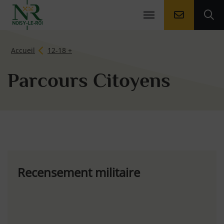
Aller à la
Ouv
Page d'accueil du site
Accueil
12-18 +
Parcours Citoyens
Recensement militaire