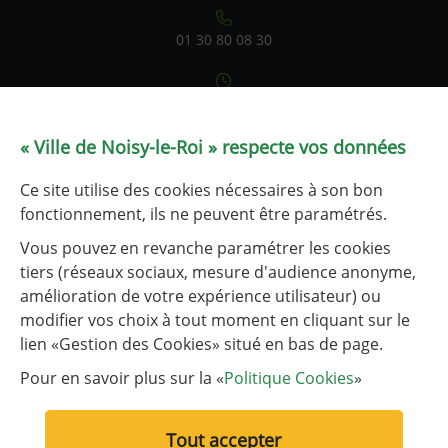
01 30 80 08 30
Du lundi au vendredi : 9h-12h / 14h-17h
Samedi : 9h-12h (état civil uniquement)
le service État civil est fermé les 1er et 3e lundis après-midi
« Ville de Noisy-le-Roi » respecte vos données
de chaque mois.
Ce site utilise des cookies nécessaires à son bon
Tableau de fréquentation
fonctionnement, ils ne peuvent être paramétrés.
Vous pouvez en revanche paramétrer les cookies
tiers (réseaux sociaux, mesure d'audience anonyme,
NOUS CONTACTER
amélioration de votre expérience utilisateur) ou
modifier vos choix à tout moment en cliquant sur le
lien «Gestion des Cookies» situé en bas de page.
Liens utiles
Liste des liens utiles
Communauté d’agglomération de Versailles Grand Parc
Pour en savoir plus sur la «
Politique Cookies
»
Plaine de Versailles
Tout accepter