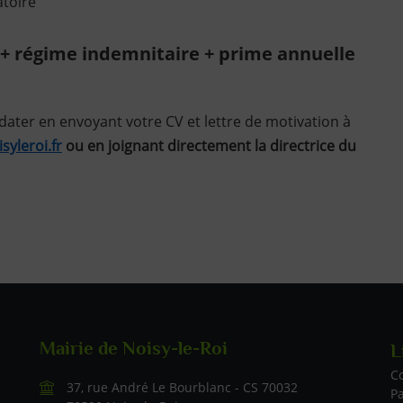
atoire
e + régime indemnitaire + prime annuelle
dater en envoyant votre CV et lettre de motivation à
syleroi.fr
ou en joignant directement la directrice du
Mairie de Noisy-le-Roi
L
Li
C
37, rue André Le Bourblanc - CS 70032
P