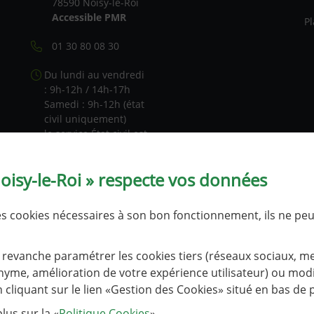
78590 Noisy-le-Roi
Accessible PMR
Pl
01 30 80 08 30
Du lundi au vendredi
: 9h-12h / 14h-17h
Samedi : 9h-12h (état
civil uniquement)
le service État civil est
fermé les 1er et 3e
lundis après-midi de
Noisy-le-Roi » respecte vos données
chaque mois.
Tableau de
des cookies nécessaires à son bon fonctionnement, ils ne pe
fréquentation
revanche paramétrer les cookies tiers (réseaux sociaux, m
NOUS CONTACTER
yme, amélioration de votre expérience utilisateur) ou modif
cliquant sur le lien «Gestion des Cookies» situé en bas de 
lus sur la «
Politique Cookies
»