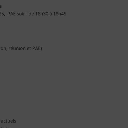
e
25, PAE soir : de 16h30 à 18h45
on, réunion et PAE)
tractuels