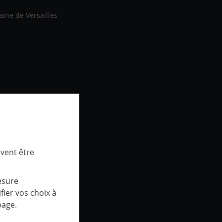
aine de Versailles
uvent être
esure
ier vos choix à
page.