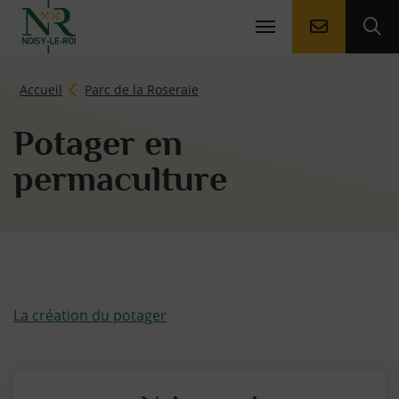
Aller à la
Ouv
Page d'accueil du site
Accueil
Parc de la Roseraie
Potager en
permaculture
La création du potager