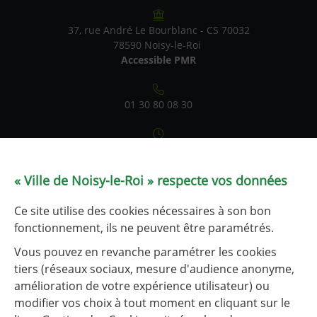
37, rue André Le Bourblanc - CS 70032
78590 Noisy-le-Roi
Accessible PMR
01 30 80 08 30
Du lundi au vendredi : 9h-12h / 14h-17h
Samedi : 9h-12h (état civil uniquement)
le service État civil est fermé les 1er et 3e lundis après-midi
« Ville de Noisy-le-Roi » respecte vos données
de chaque mois.
Ce site utilise des cookies nécessaires à son bon
Tableau de fréquentation
fonctionnement, ils ne peuvent être paramétrés.
Vous pouvez en revanche paramétrer les cookies
tiers (réseaux sociaux, mesure d'audience anonyme,
NOUS CONTACTER
amélioration de votre expérience utilisateur) ou
modifier vos choix à tout moment en cliquant sur le