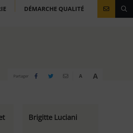
IE
DÉMARCHE QUALITÉ
Aller à la
Ouv
A
A
Partager
Partager sur Facebook
Partager sur Twitter
Partager par e-mail
Réduire
Agrandir
et
Brigitte Luciani