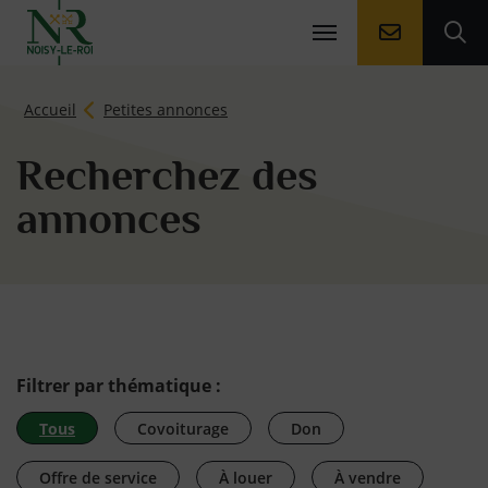
Aller à la
Ouv
Page d'accueil du site
Accueil
Petites annonces
Recherchez des
annonces
Filtrer par thématique :
Tous
Covoiturage
Don
Offre de service
À louer
À vendre