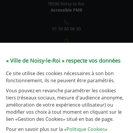
78590 Noisy-le-Roi
Accessible PMR
01 30 80 08 30
Du lundi au vendredi : 9h-12h / 14h-17h
Samedi : 9h-12h (état civil uniquement)
le service État civil est fermé les 1er et 3e lundis après-midi
« Ville de Noisy-le-Roi » respecte vos données
de chaque mois.
Ce site utilise des cookies nécessaires à son bon
Tableau de fréquentation
fonctionnement, ils ne peuvent être paramétrés.
Vous pouvez en revanche paramétrer les cookies
tiers (réseaux sociaux, mesure d'audience anonyme,
NOUS CONTACTER
amélioration de votre expérience utilisateur) ou
modifier vos choix à tout moment en cliquant sur le
lien «Gestion des Cookies» situé en bas de page.
Liens utiles
Liste des liens utiles
Communauté d’agglomération de Versailles Grand Parc
Pour en savoir plus sur la «
Politique Cookies
»